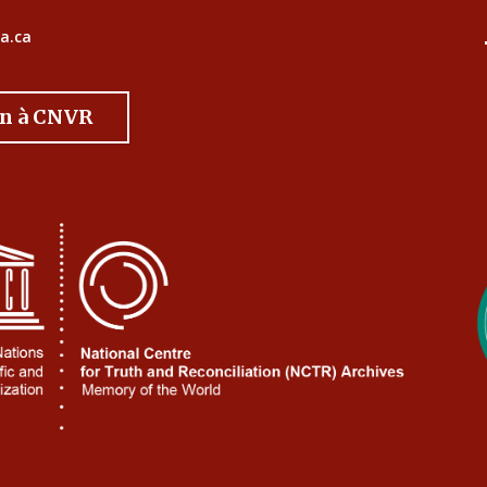
a.ca
on à CNVR