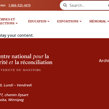
Search for:
1-866-925-4419
iens
CHIVES ET
ÉDUCATION
EXPOSITIONS
MÉMORIAL
LECTIONS
play your content.
Archi
0, Lundi – Vendredi
177, chemin Dysart
toba, Winnipeg