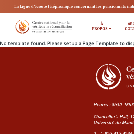
La Ligne d’écoute téléphonique concernant les pensionnats ind
À
AR
PROPOS
COL
No template found. Please setup a Page Template to dis
Heures : 8h30–16h3
Chancellor’s Hall, 
Université du Mani
1-855-415-4534