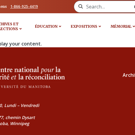
Search for:
1-866-925-4419
iens
CHIVES ET
ÉDUCATION
EXPOSITIONS
MÉMORIAL
LECTIONS
play your content.
Archi
0, Lundi – Vendredi
177, chemin Dysart
toba, Winnipeg