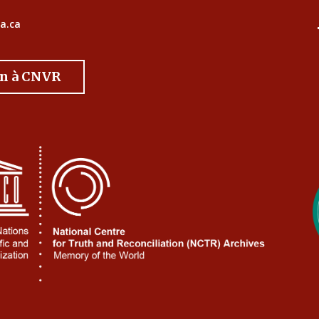
a.ca
on à CNVR