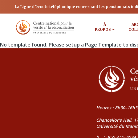
La Ligne d’écoute téléphonique concernant les pensionnats ind
À
AR
PROPOS
COL
No template found. Please setup a Page Template to dis
Heures : 8h30–16h3
Chancellor’s Hall, 
Université du Mani
1-855-415-4534