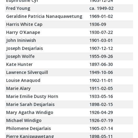
Euphrosine Cyr
1903-12-24
Fred Young
ca. 1949-02
Geraldine Patricia Nanaquawetung
1969-01-02
Harris White Cap
1936-09
Harry O’Kanape
1930-07-22
John Ininiwish
1901-03-01
Joseph Desjarlais
1907-12-12
Joseph Wolfe
1955-09-26
Kate Hunter
1897-06-30
Lawrence Silverquill
1949-10-06
Louise Anaquod
1902-11-01
Marie Alary
1911-02-05
Marie Emilie Dusty Horn
1933-05-16
Marie Sarah Desjarlais
1898-02-15
Mary Agatha Windigo
1926-04-29
Michael Windigo
1926-07-19
Philomene Desjarlais
1905-07-14
Pierre Kaniswawetang
1898-05-11