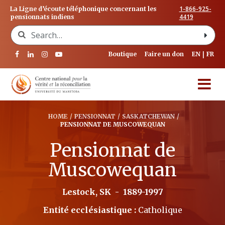
1-866-925-
La Ligne d’écoute téléphonique concernant les
4419
pensionnats indiens
Search for:
Boutique
Faire un don
EN
FR
HOME
/
PENSIONNAT
/
SASKATCHEWAN
/
PENSIONNAT DE MUSCOWEQUAN
Pensionnat de
Muscowequan
Lestock, SK
-
1889-1997
Entité ecclésiastique :
Catholique