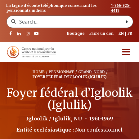
1-866-925-
La Ligne d’écoute téléphonique concernant les
4419
pensionnats indiens
Search for:
Boutique
Faire un don
EN
FR
HOME
/
PENSIONNAT
/
GRAND-NORD
/
FOYER FÉDÉRAL D’IGLOOLIK (IGLULIK)
Foyer fédéral d’Igloolik
(Iglulik)
Igloolik / Iglulik, NU
-
1961-1969
Entité ecclésiastique :
Non confessionnel