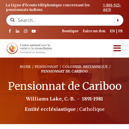
1-866-925-
La Ligne d’écoute téléphonique concernant les
4419
pensionnats indiens
Search for:
Boutique
Faire un don
EN
FR
HOME
/
PENSIONNAT
/
COLOMBIE-BRITANNIQUE
/
PENSIONNAT DE CARIBOO
Pensionnat de Cariboo
Williams Lake, C.-B.
-
1891-1981
Entité ecclésiastique :
Catholique