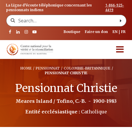
1-866-925-
La Ligne d’écoute téléphonique concernant les
4419
pensionnats indiens
Search for:
Boutique
Faire un don
EN
FR
HOME
/
PENSIONNAT
/
COLOMBIE-BRITANNIQUE
/
PENSIONNAT CHRISTIE
Pensionnat Christie
Meares Island / Tofino, C.-B.
-
1900-1983
Entité ecclésiastique :
Catholique