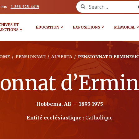
Search for:
1-866-925-4419
iens
CHIVES ET
ÉDUCATION
EXPOSITIONS
MÉMORIAL
LECTIONS
OME
/
PENSIONNAT
/
ALBERTA
/
PENSIONNAT D’ERMINESK
ionnat d’Ermin
Hobbema, AB
-
1895-1975
Entité ecclésiastique :
Catholique