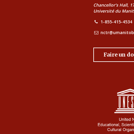
Chancellor’s Hall, 
Université du Mani
1-855-415-4534
nctr@umanitob
Faire un d