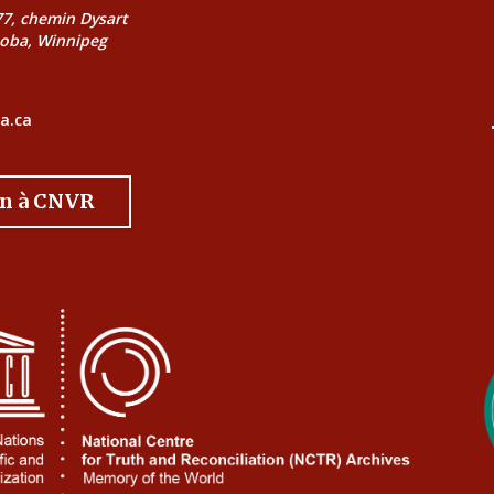
177, chemin Dysart
toba, Winnipeg
a.ca
on à CNVR