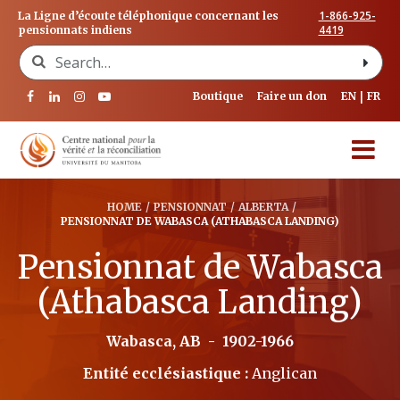
1-866-925-
La Ligne d’écoute téléphonique concernant les
4419
pensionnats indiens
Search for:
Boutique
Faire un don
EN
FR
HOME
/
PENSIONNAT
/
ALBERTA
/
PENSIONNAT DE WABASCA (ATHABASCA LANDING)
Pensionnat de Wabasca
(Athabasca Landing)
Wabasca, AB
-
1902-1966
Entité ecclésiastique :
Anglican