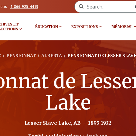
Search for:
1-866-925-4419
iens
CHIVES ET
ÉDUCATION
EXPOSITIONS
MÉMORIAL
LECTIONS
E
/
PENSIONNAT
/
ALBERTA
/
PENSIONNAT DE LESSER SLAVE
onnat de Lesser
Lake
Lesser Slave Lake, AB
-
1895-1932