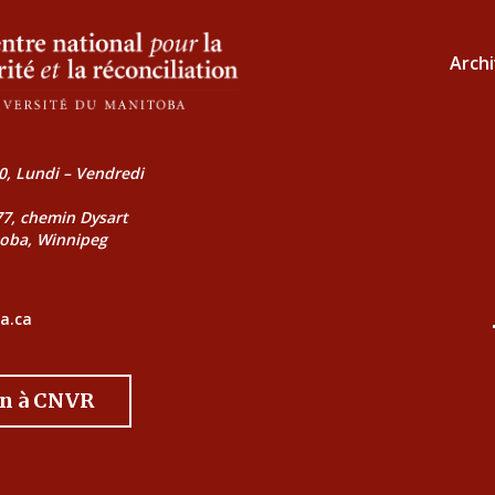
Archi
0, Lundi – Vendredi
177, chemin Dysart
toba, Winnipeg
a.ca
on à CNVR