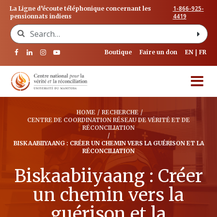
1-866-925-
La Ligne d’écoute téléphonique concernant les
4419
pensionnats indiens
Search for:
Boutique
Faire un don
EN
FR
HOME
/
RECHERCHE
/
CENTRE DE COORDINATION RÉSEAU DE VÉRITÉ ET DE
RÉCONCILIATION
/
BISKAABIIYAANG : CRÉER UN CHEMIN VERS LA GUÉRISON ET LA
RÉCONCILIATION
Biskaabiiyaang : Créer
un chemin vers la
guérison et la