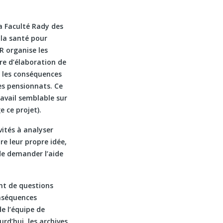
a Faculté Rady des
 la santé pour
 organise les
tre d’élaboration de
r les conséquences
es pensionnats. Ce
ravail semblable sur
 ce projet).
vités à analyser
e leur propre idée,
de demander l’aide
nt de questions
onséquences
e l’équipe de
urd’hui, les archives