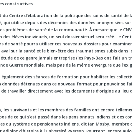
s constructives.
du Centre d’élaboration de la politique des soins de santé de l
é, qui utilise depuis des décennies des données anonymisées sur
les problèmes de santé de la communauté. À mesure que le CNVR
 des élèves individuels, un seul dossier virtuel sera créé. Le Cen
ins de santé pourra utiliser ces nouveaux dossiers pour examine
aval sur la santé et le bien-être des traumatismes subis dans l
 étude de ce genre jamais entreprise (les Pays-Bas ont fait un t
conde Guerre mondiale, mais pas de la même envergure que l’exige
également des séances de formation pour habiliter les collecti
s données détenues dans ce nouveau format pour pouvoir se fair
de travailler directement avec les documents d’origine au lieu 
 les survivants et les membres des familles ont encore telleme
os de ce qui s’est passé dans les pensionnats indiens et des c
les du système de pensionnats indiens, dit Ian Mosby, membre d
 adjoint d’histoire à l’Université Ryerson. Pourtant, encore aujo