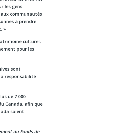
r les gens
les aux communautés
sonnes à prendre
. »
atrimoine culturel,
nement pour les
hives sont
la responsabilité
lus de 7 000
 du Canada, afin que
nada soient
ncement du Fonds de