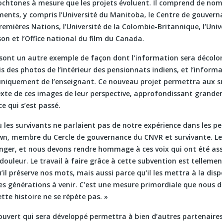
htones à mesure que les projets évoluent. Il comprend de n
ments, y compris l’Université du Manitoba, le Centre de gouver
remières Nations, l’Université de la Colombie-Britannique, l’Uni
son et l’Office national du film du Canada.
sont un autre exemple de façon dont l’information sera décolon
s des photos de l’intérieur des pensionnats indiens, et l’informa
uniquement de l’enseignant. Ce nouveau projet permettra aux s
texte de ces images de leur perspective, approfondissant grand
e qui s’est passé.
ù les survivants ne parlaient pas de notre expérience dans les p
own, membre du Cercle de gouvernance du CNVR et survivante. Le
er, et nous devons rendre hommage à ces voix qui ont été as
douleur. Le travail à faire grâce à cette subvention est tellem
il préserve nos mots, mais aussi parce qu’il les mettra à la disp
es générations à venir. C’est une mesure primordiale que nous 
tte histoire ne se répète pas. »
ouvert qui sera développé permettra à bien d’autres partenaire