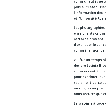
communautés autoc
plusieurs établisse
l’information des P
et l’Université Ryer
Les photographies 
enseignants ont pri
rattache provient 
d’expliquer le con
compréhension de c
« Il fut un temps o
déclare Levinia Br
commencent à chang
pour exprimer leur 
seulement parce qu’
monde, y compris l
nous assurer que ce
Le système à code 