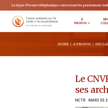
La Ligne d’écoute téléphonique concernant les pensionnats ind
À
AR
PROPOS
COL
HOME
/
À PROPOS
/
DÉCLA
Le CNVR 
ses arc
NCTR
MARS 03 2