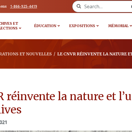
Search for:
1-866-925-4419
iens
CHIVES ET
ÉDUCATION
EXPOSITIONS
MÉMORIAL
LECTIONS
RATIONS ET NOUVELLES
/
LE CNVR RÉINVENTE LA NATURE ET
réinvente la nature et l’ut
hives
021