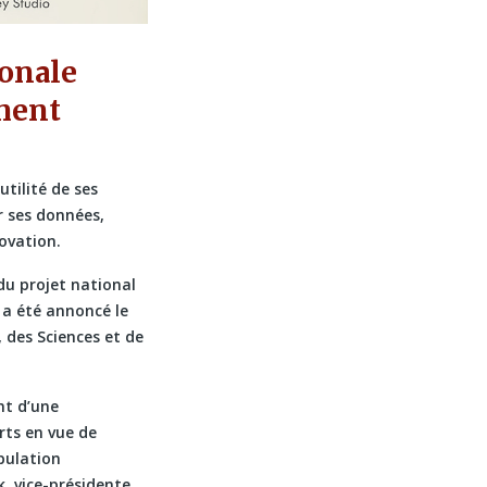
ionale
ement
utilité de ses
r ses données,
novation.
du projet national
 a été annoncé le
 des Sciences et de
nt d’une
rts en vue de
opulation
, vice-présidente