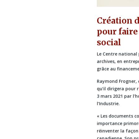
Création 
pour fair
social
Le Centre national p
archives, en entrep
grâce au financeme
Raymond Frogner, di
qu’il dirigera pour
3 mars 2021 par l’h
l’Industrie.
« Les documents con
importance primordi
réinventer la façon
canadienne. Son pr