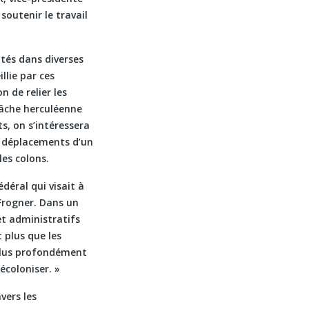
soutenir le travail
tés dans diverses
llie par ces
n de relier les
tâche herculéenne
s, on s’intéressera
es déplacements d’un
les colons.
déral qui visait à
Frogner. Dans un
et administratifs
 plus que les
 plus profondément
écoloniser. »
vers les