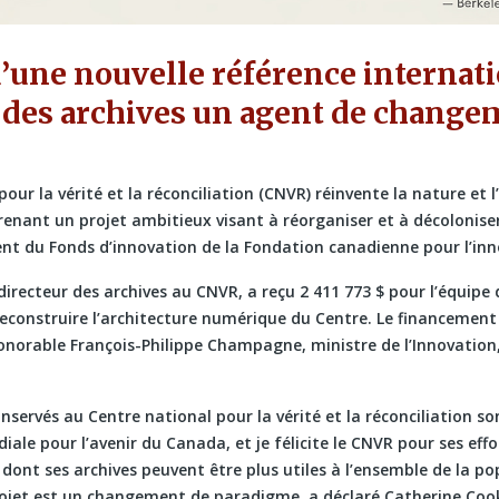
d’une nouvelle référence internat
e des archives un agent de chang
our la vérité et la réconciliation (CNVR) réinvente la nature et l’
renant un projet ambitieux visant à réorganiser et à décolonise
nt du Fonds d’innovation de la Fondation canadienne pour l’in
recteur des archives au CNVR, a reçu 2 411 773 $ pour l’équipe 
 reconstruire l’architecture numérique du Centre. Le financement
onorable François-Philippe Champagne, ministre de l’Innovation,
servés au Centre national pour la vérité et la réconciliation so
ale pour l’avenir du Canada, et je félicite le CNVR pour ses effo
 dont ses archives peuvent être plus utiles à l’ensemble de la p
ojet est un changement de paradigme, a déclaré Catherine Cook