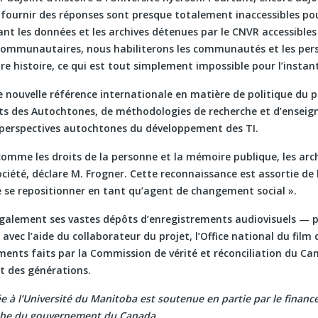
 fournir des réponses sont presque totalement inaccessibles pou
dant les données et les archives détenues par le CNVR accessib
communautaires, nous habiliterons les communautés et les per
re histoire, ce qui est tout simplement impossible pour l’instant
e nouvelle référence internationale en matière de politique du p
its des Autochtones, de méthodologies de recherche et d’enseig
perspectives autochtones du développement des TI.
 comme les droits de la personne et la mémoire publique, les arc
ociété, déclare M. Frogner. Cette reconnaissance est assortie de 
e se repositionner en tant qu’agent de changement social ».
galement ses vastes dépôts d’enregistrements audiovisuels — p
vec l’aide du collaborateur du projet, l’Office national du film
ments faits par la Commission de vérité et réconciliation du Ca
t des générations.
ée à l’Université du Manitoba est soutenue en partie par le fina
rche du gouvernement du Canada.