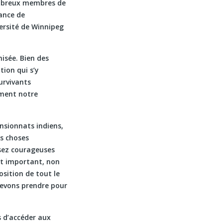
ombreux membres de
nance de
versité de Winnipeg
isée. Bien des
tion qui s’y
urvivants
ement notre
ensionnats indiens,
s choses
sez courageuses
ent important, non
osition de tout le
devons prendre pour
s d’accéder aux