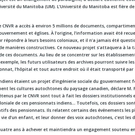
iversité du Manitoba (UM). L’Université du Manitoba est fière de 
 le CNVR a accès à environ 5 millions de documents, compartimen
uvernement et églises. À l’origine, l’information avait été recuei
 répondre à leurs besoins coloniaux, et il n’a jamais été questio
de manières constructives. Ce nouveau projet s’attaquera à la 
s de ces documents. Au lieu de se concentrer sur les établissement
exemple, les futurs utilisateurs des archives pourront suivre l
onnat, l’hôpital et tout autre endroit où il était transporté par 
ndiens étaient un projet d’ingénierie sociale du gouvernement fé
ement les cultures autochtones du paysage canadien, déclare M. 
détenus par le CNVR sont tout à fait les dossiers institutionnels 
oloniale de ces pensionnats indiens… Toutefois, ces dossiers sont
atifs des pensionnats. Ils relatent certains des événements les
vie d’un enfant, et leur donner des voix autochtones, c’est les d
quatre ans à achever et maintiendra un engagement soutenu en