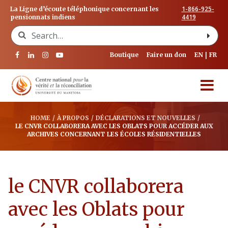
1-866-925-
La Ligne d’écoute téléphonique concernant les
4419
pensionnats indiens
Search for:
Boutique
Faire un don
EN
FR
HOME
/
À PROPOS
/
DÉCLARATIONS ET NOUVELLES
/
LE CNVR COLLABORERA AVEC LES OBLATS POUR ACCÉDER AUX
ARCHIVES CONCERNANT LES ÉCOLES RÉSIDENTIELLES
le CNVR collaborera
avec les Oblats pour