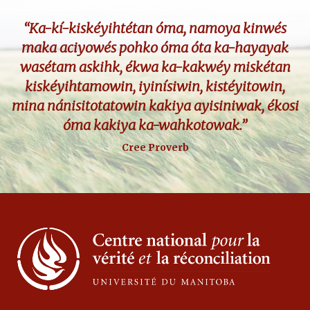
“Ka-kí-kiskéyihtétan óma, namoya kinwés
maka aciyowés pohko óma óta ka-hayayak
wasétam askihk, ékwa ka-kakwéy miskétan
kiskéyihtamowin, iyinísiwin, kistéyitowin,
mina nánisitotatowin kakiya ayisiniwak, ékosi
óma kakiya ka-wahkotowak.”
Cree Proverb