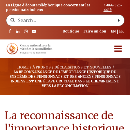
1-866-925-
La Ligne d’écoute téléphonique concernant les
4419
pensionnats indiens
Search for:
Boutique
Faire un don
EN
FR
HOME
/
À PROPOS
/
DÉCLARATIONS ET NOUVELLES
/
LA RECONNAISSANCE DE L’IMPORTANCE HISTORIQUE DU
SYSTÈME DES PENSIONNATS ET DES ANCIENS PENSIONNATS
INDIENS EST UNE ÉTAPE CRUCIALE DANS LE CHEMINEMENT
VERS LA RÉCONCILIATION
La reconnaissance de
l’importance historique