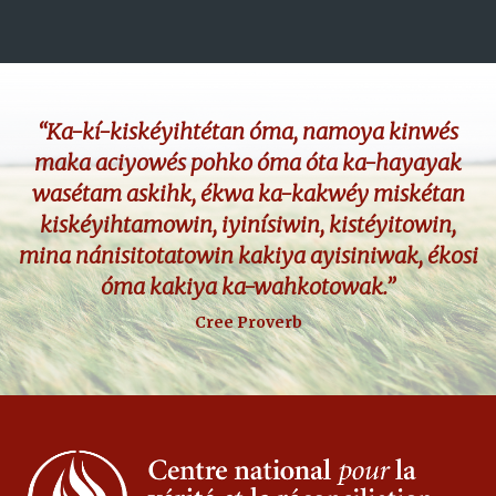
“Ka-kí-kiskéyihtétan óma, namoya kinwés
maka aciyowés pohko óma óta ka-hayayak
wasétam askihk, ékwa ka-kakwéy miskétan
kiskéyihtamowin, iyinísiwin, kistéyitowin,
mina nánisitotatowin kakiya ayisiniwak, ékosi
óma kakiya ka-wahkotowak.”
Cree Proverb