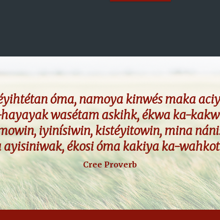
kéyihtétan óma, namoya kinwés maka aci
-hayayak wasétam askihk, ékwa ka-kakw
mowin, iyinísiwin, kistéyitowin, mina náni
 ayisiniwak, ékosi óma kakiya ka-wahko
Cree Proverb