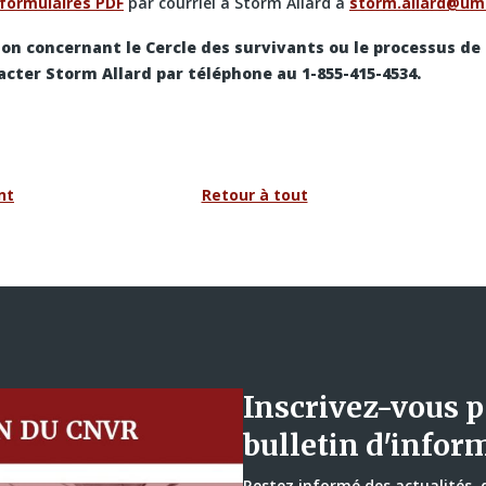
 formulaires PDF
par courriel à Storm Allard à
storm.allard@um
on concernant le Cercle des survivants ou le processus de
cter Storm Allard par téléphone au 1-855-415-4534.
nt
Retour à tout
Inscrivez-vous p
bulletin d'infor
Restez informé des actualités,