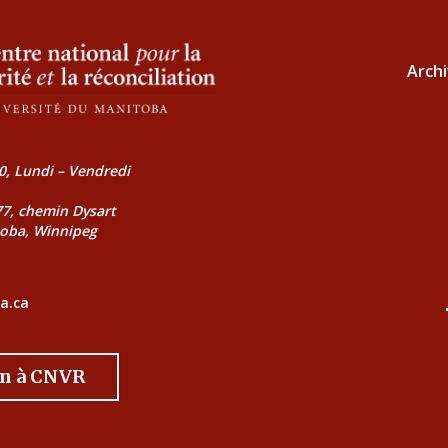
Archi
0, Lundi – Vendredi
177, chemin Dysart
toba, Winnipeg
a.ca
on à CNVR