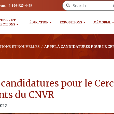
Search for:
1-866-925-4419
iens
CHIVES ET
ÉDUCATION
EXPOSITIONS
MÉMORIAL
LECTIONS
TIONS ET NOUVELLES
/
APPEL À CANDIDATURES POUR LE CE
 candidatures pour le Cerc
nts du CNVR
022