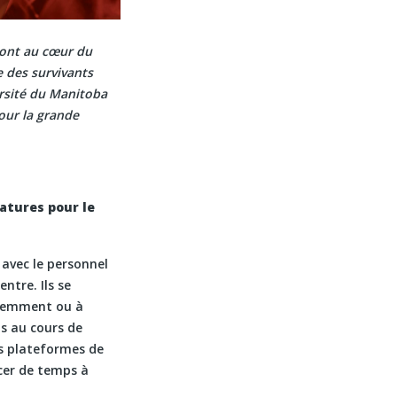
 sont au cœur du
e des survivants
ersité du Manitoba
our la grande
datures pour le
 avec le personnel
ntre. Ils se
équemment ou à
ns au cours de
les plateformes de
cer de temps à