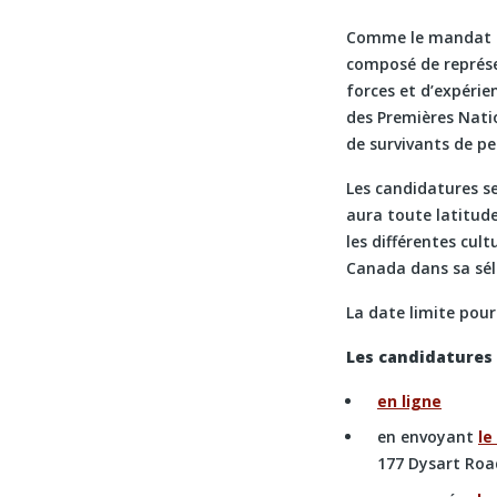
Comme le mandat du
composé de représe
forces et d’expérie
des Premières Natio
de survivants de pe
Les candidatures s
aura toute latitud
les différentes cult
Canada dans sa sél
La date limite pou
Les candidatures
en ligne
en envoyant
le
177 Dysart Roa