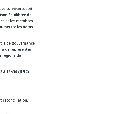
es survivants soit
son équilibrée de
utés et les membres
 soumettre les noms
rcle de gouvernance
era de représenter
es régions du
2 à 16h30 (HNC)
.
t réconciliation,