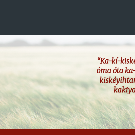
“Ka-kí-kis
óma óta ka
kiskéyihta
kakiya