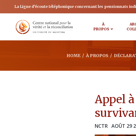
La Ligne d’écoute téléphonique concernant les pensionnats ind
À
AR
PROPOS
COL
HOME
/
À PROPOS
/
DÉCLARA
Appel à
surviva
NCTR
AOÛT 29 2