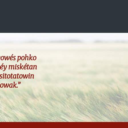
yowés pohko
éy miskétan
sitotatowin
towak.”