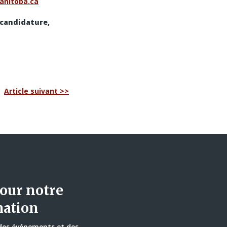
anitoba.ca
 candidature,
Article suivant >>
our notre
mation
 des événements et des