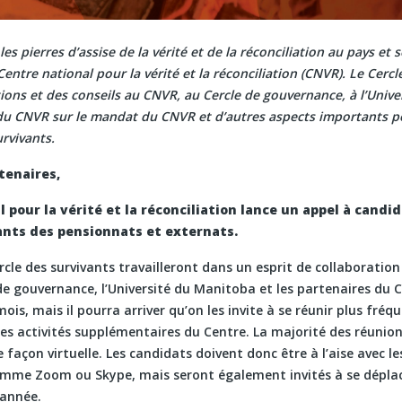
les pierres d’assise de la vérité et de la réconciliation au pays et
Centre national pour la vérité et la réconciliation (CNVR). Le Cercl
tions et des conseils au CNVR, au Cercle de gouvernance, à l’Univ
 du CNVR sur le mandat du CNVR et d’autres aspects importants p
rvivants.
tenaires,
 pour la vérité et la réconciliation lance un appel à candi
ants des pensionnats et externats.
le des survivants travailleront dans un esprit de collaboration
de gouvernance, l’Université du Manitoba et les partenaires du Ce
mois, mais il pourra arriver qu’on les invite à se réunir plus fr
nes activités supplémentaires du Centre. La majorité des réunio
e façon virtuelle. Les candidats doivent donc être à l’aise avec 
mme Zoom ou Skype, mais seront également invités à se dépla
’année.