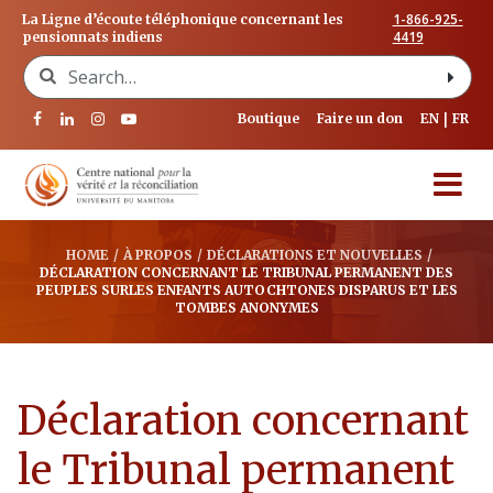
1-866-925-
La Ligne d’écoute téléphonique concernant les
4419
pensionnats indiens
Search for:
Boutique
Faire un don
EN
FR
HOME
/
À PROPOS
/
DÉCLARATIONS ET NOUVELLES
/
DÉCLARATION CONCERNANT LE TRIBUNAL PERMANENT DES
PEUPLES SURLES ENFANTS AUTOCHTONES DISPARUS ET LES
TOMBES ANONYMES
Déclaration concernant
le Tribunal permanent