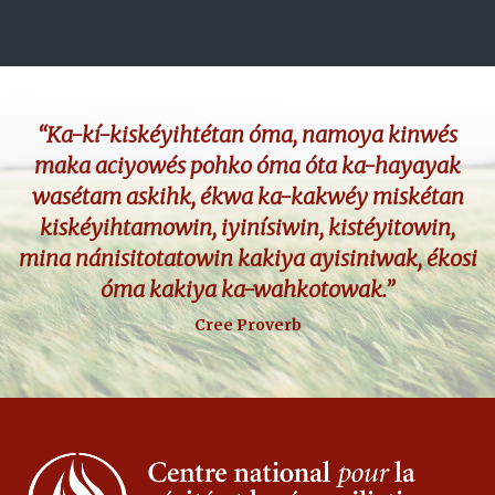
“Ka-kí-kiskéyihtétan óma, namoya kinwés
maka aciyowés pohko óma óta ka-hayayak
wasétam askihk, ékwa ka-kakwéy miskétan
kiskéyihtamowin, iyinísiwin, kistéyitowin,
mina nánisitotatowin kakiya ayisiniwak, ékosi
óma kakiya ka-wahkotowak.”
Cree Proverb